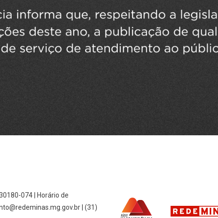
 30180-074 | Horário de
nto@redeminas.mg.gov.br | (31)