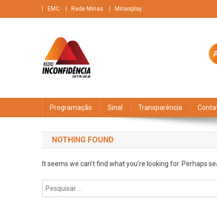
Skip
EMC
Rede Minas
Minasplay
to
content
Rádio Inconfidência
FM 100,9 Brasileiríssima + AM 880 O gigante do ar
Programação
Sinal
Transparência
Conta
NOTHING FOUND
It seems we can’t find what you’re looking for. Perhaps se
Pesquisar
por: