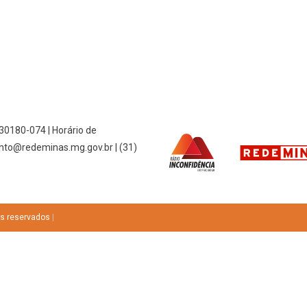
 30180-074 | Horário de
nto@redeminas.mg.gov.br | (31)
os reservados
|