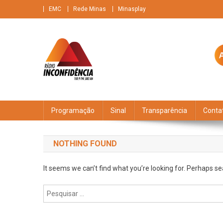
Skip
EMC
Rede Minas
Minasplay
to
content
Rádio Inconfidência
FM 100,9 Brasileiríssima + AM 880 O gigante do ar
Programação
Sinal
Transparência
Conta
NOTHING FOUND
It seems we can’t find what you’re looking for. Perhaps se
Pesquisar
por: