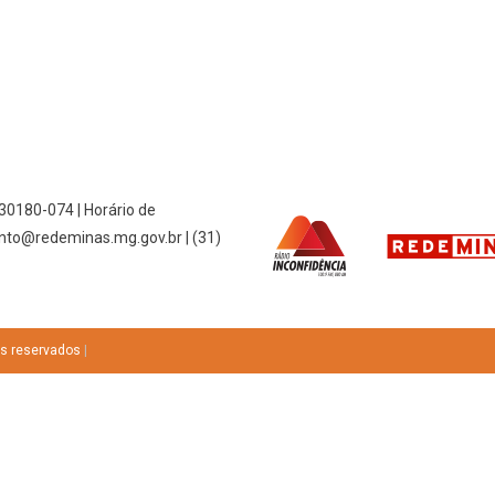
 30180-074 | Horário de
nto@redeminas.mg.gov.br | (31)
os reservados
|