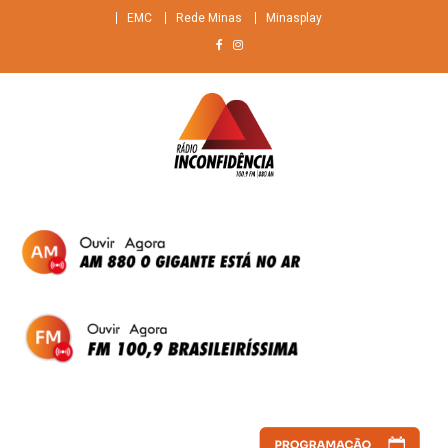
Skip
EMC
Rede Minas
Minasplay
to
content
Rádio Inconfidência
FM 100,9 Brasileiríssima + AM 880 O gigante do ar