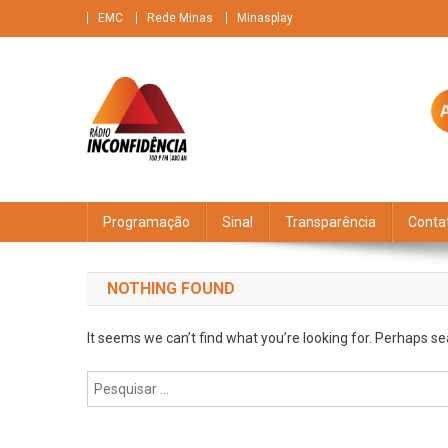
Skip
EMC
Rede Minas
Minasplay
to
content
Rádio Inconfidência
FM 100,9 Brasileiríssima + AM 880 O gigante do ar
Programação
Sinal
Transparência
Conta
NOTHING FOUND
It seems we can’t find what you’re looking for. Perhaps se
Pesquisar
por: