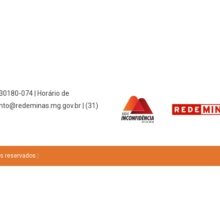
 30180-074 | Horário de
nto@redeminas.mg.gov.br | (31)
os reservados
|