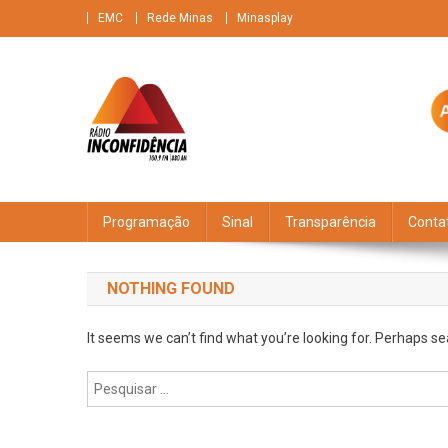
Skip
EMC
Rede Minas
Minasplay
to
content
Rádio Inconfidência
FM 100,9 Brasileiríssima + AM 880 O gigante do ar
Programação
Sinal
Transparência
Conta
NOTHING FOUND
It seems we can’t find what you’re looking for. Perhaps se
Pesquisar
por: