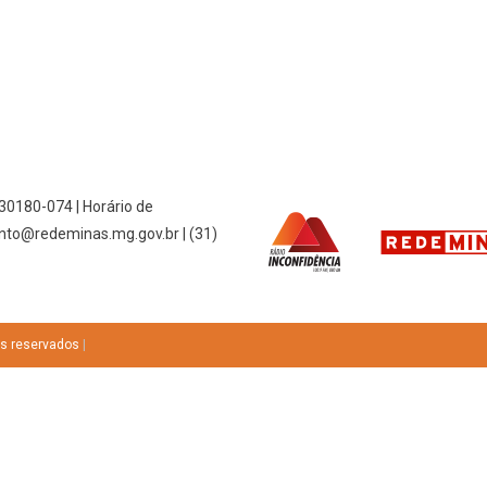
 30180-074 | Horário de
nto@redeminas.mg.gov.br | (31)
os reservados
|