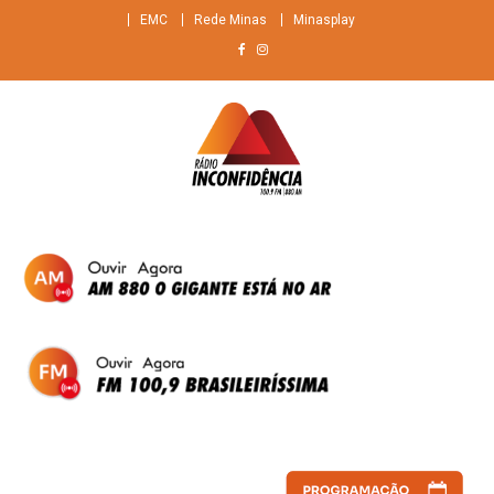
Skip
EMC
Rede Minas
Minasplay
to
content
Rádio Inconfidência
FM 100,9 Brasileiríssima + AM 880 O gigante do ar