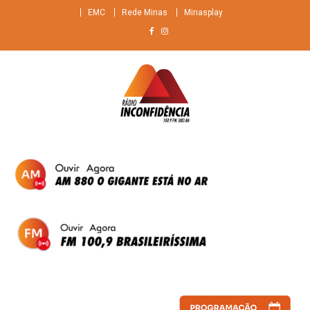
Skip
EMC
Rede Minas
Minasplay
to
content
Rádio Inconfidência
FM 100,9 Brasileiríssima + AM 880 O gigante do ar