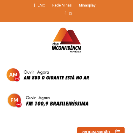
Skip
EMC
Rede Minas
Minasplay
to
content
Rádio Inconfidência
FM 100,9 Brasileiríssima + AM 880 O gigante do ar