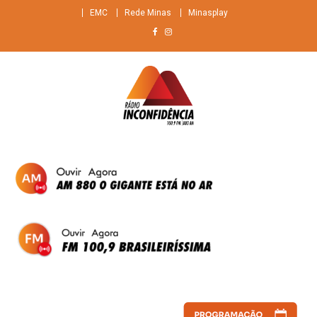
Skip
EMC
Rede Minas
Minasplay
to
content
Rádio Inconfidência
FM 100,9 Brasileiríssima + AM 880 O gigante do ar