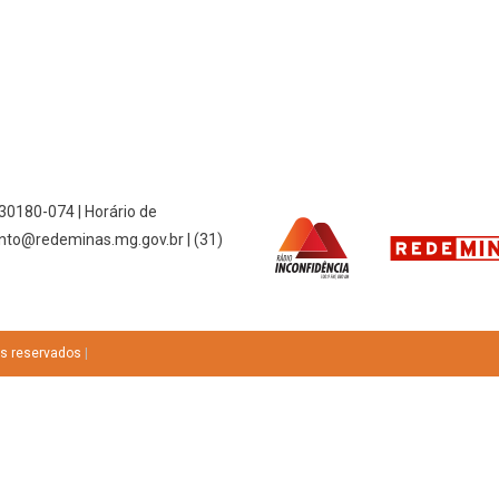
 30180-074 | Horário de
nto@redeminas.mg.gov.br | (31)
os reservados
|