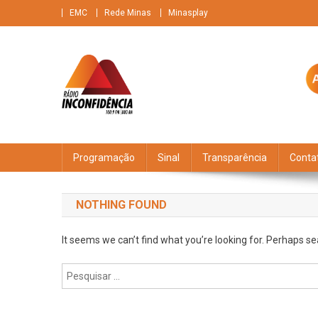
Skip
EMC
Rede Minas
Minasplay
to
content
Rádio Inconfidência
FM 100,9 Brasileiríssima + AM 880 O gigante do ar
Programação
Sinal
Transparência
Conta
NOTHING FOUND
It seems we can’t find what you’re looking for. Perhaps se
Pesquisar
por: